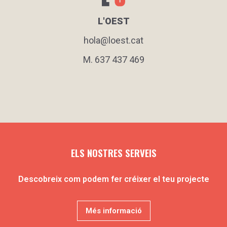
L'OEST
hola@loest.cat
M.
637 437 469
ELS NOSTRES SERVEIS
Descobreix com podem fer créixer el teu projecte
Més informació