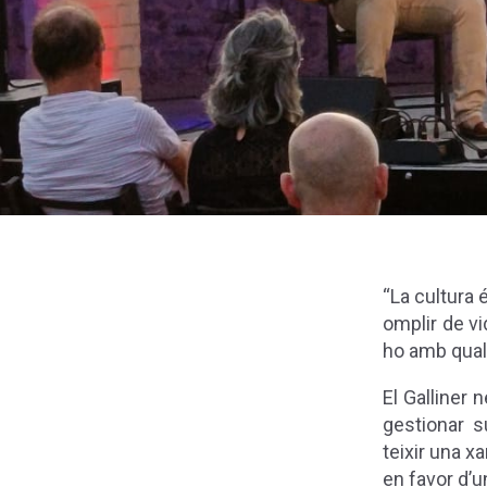
“La cultura 
omplir de vi
ho amb quali
El Galliner 
gestionar su
teixir una x
en favor d’u