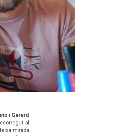
ño i Gerard
ecorregut al
ateixa mirada