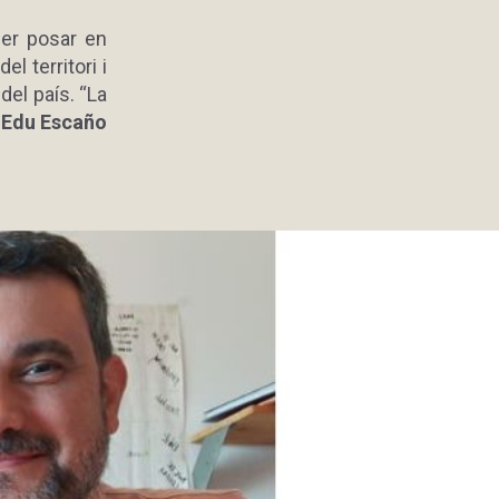
per posar en
l territori i
 del país. “La
'
Edu Escaño