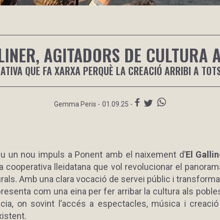
LINER, AGITADORS DE CULTURA A
TIVA QUE FA XARXA PERQUÈ LA CREACIÓ ARRIBI A TOT
Gemma Peris
-
01.09.25 -
viu un nou impuls a Ponent amb el naixement d’
El Galli
na cooperativa lleidatana que vol revolucionar el panoram
rals. Amb una clara vocació de servei públic i transformac
presenta com una eina per fer arribar la cultura als pobl
ncia, on sovint l’accés a espectacles, música i creació 
xistent.