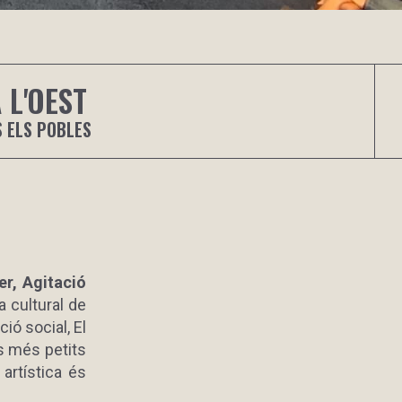
 L'OEST
S ELS POBLES
ner, Agitació
a cultural de
ió social, El
es més petits
artística és