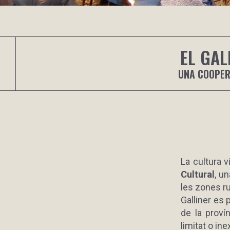
EL GAL
UNA COOPERA
La cultura 
Cultural
, u
les zones ru
Galliner es 
de la proví
limitat o ine