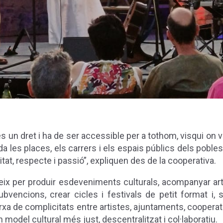
és un dret i ha de ser accessible per a tothom, visqui on 
da les places, els carrers i els espais públics dels pobles p
tat, respecte i passió”,
expliquen des de la cooperativa.
neix per produir esdeveniments culturals, acompanyar art
bvencions, crear cicles i festivals de petit format i, s
arxa de complicitats entre artistes, ajuntaments, cooperati
n model cultural més just, descentralitzat i col·laboratiu.