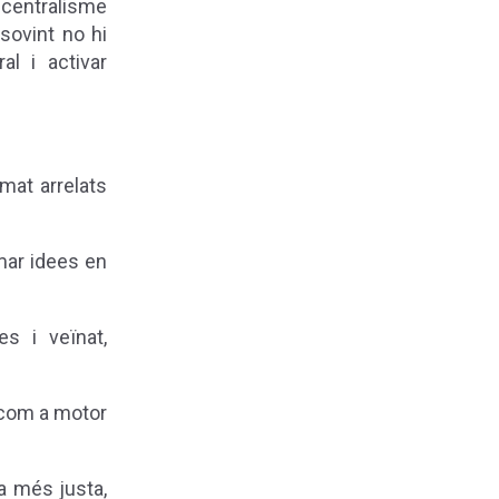
 centralisme
 sovint no hi
al i activar
mat arrelats
mar idees en
es i veïnat,
l com a motor
la més justa,