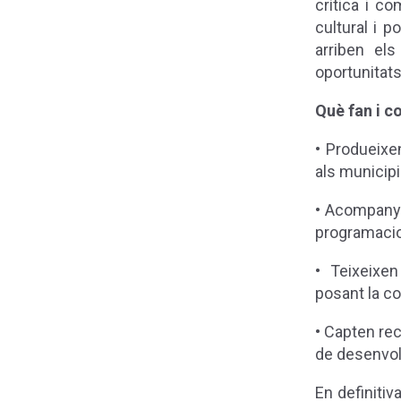
crítica i c
cultural i p
arriben els
oportunitats
Què fan i c
• Produeixen
als municipi
• Acompanye
programacio
• Teixeixen
posant la co
• Capten rec
de desenvo
En definitiv