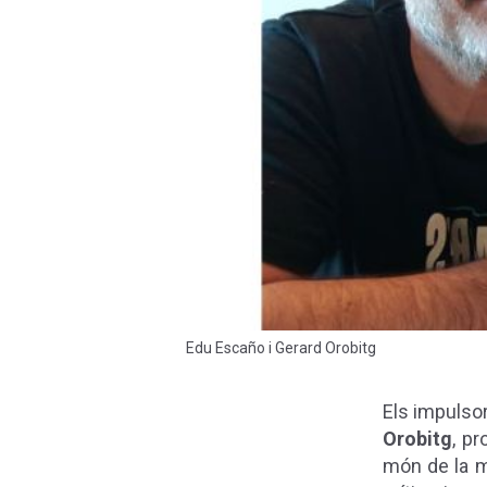
Edu Escaño i Gerard Orobitg
Els impulsor
Orobitg
, p
món de la mú