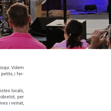
visqui. Volem
etits, i fer-
istes locals,
obretot, per
ves i veïnat,