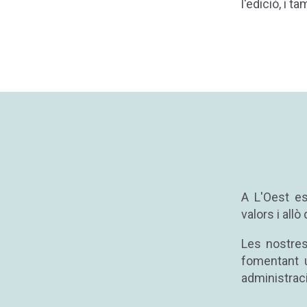
l'edició, i t
A L'Oest es
valors i all
Les nostres
fomentant u
administraci