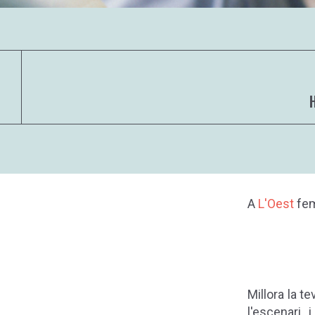
A
L'Oest
fem
Millora la t
l'escenari 