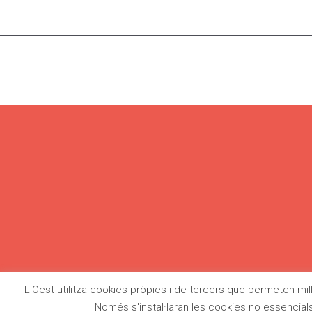
L'Oest utilitza cookies pròpies i de tercers que permeten millo
HISTÒRIES SENSE
SERVEIS
ESCOL
PRESSA
Només s'instal·laran les cookies no essencial