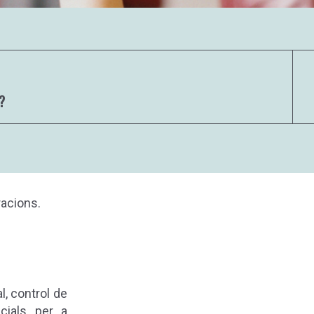
?
acions.
l, control de
ncials per a