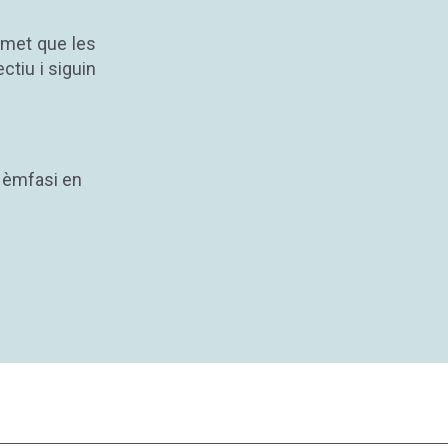
rmet que les
tiu i siguin
 èmfasi en