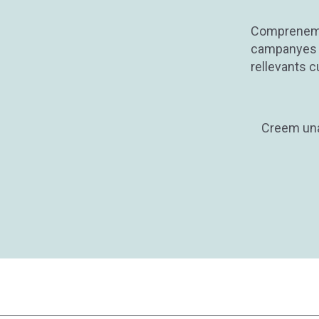
Comprenem l
campanyes d
rellevants 
Creem una