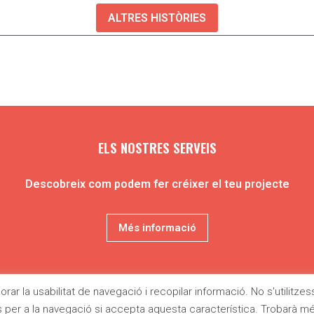
ALTRES HISTÒRIES
ELS NOSTRES SERVEIS
Descobreix com podem fer créixer el teu projecte
Més informació
rar la usabilitat de navegació i recopilar informació. No s'utilitze
TA
MIRA
L'OPINIÓ
QUI
FES-TE D
SOM
L'OEST
s per a la navegació si accepta aquesta característica. Trobarà m