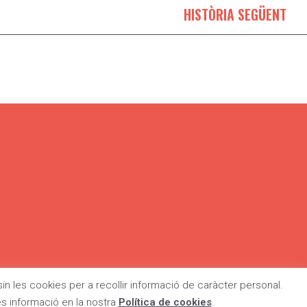
HISTÒRIA SEGÜENT
ssin les cookies per a recollir informació de caràcter personal.
E
CONTACTE
LEGALITAT
és informació en la nostra
Política de cookies
.