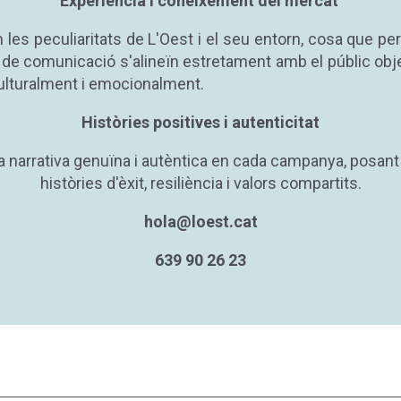
Experiència i coneixement del mercat
es peculiaritats de L'Oest i el seu entorn, cosa que pe
e comunicació s'alineïn estretament amb el públic objec
culturalment i emocionalment.
Històries positives i autenticitat
 narrativa genuïna i autèntica en cada campanya, posant
històries d'èxit, resiliència i valors compartits.
hola@loest.cat
639 90 26 23