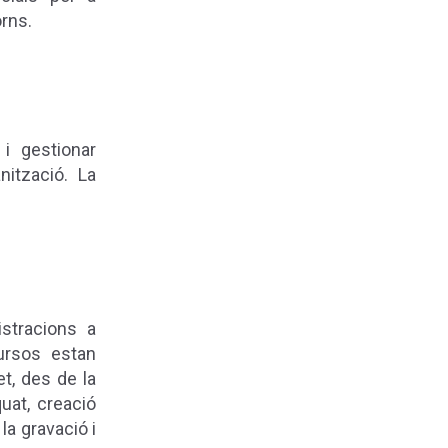
rns.
i gestionar
nització. La
stracions a
ursos estan
t, des de la
quat, creació
la gravació i