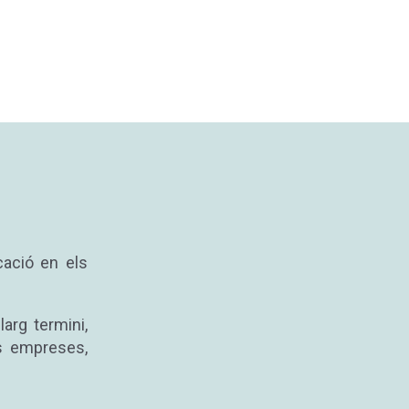
cació en els
arg termini,
es empreses,