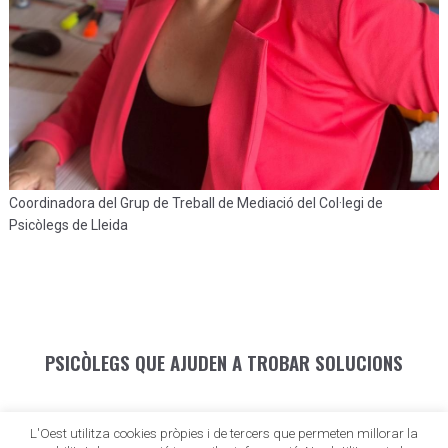
Coordinadora del Grup de Treball de Mediació del Col·legi de
Psicòlegs de Lleida
PSICÒLEGS QUE AJUDEN A TROBAR SOLUCIONS
La delegació territorial del COPC a Lleida
L'Oest utilitza cookies pròpies i de tercers que permeten millorar la