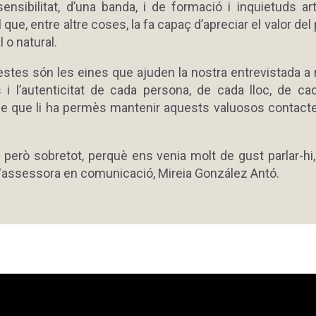
ensibilitat, d’una banda, i de formació i inquietuds art
ll que, entre altre coses, la fa capaç d’apreciar el valor de
l o natural.
stes són les eines que ajuden la nostra entrevistada a r
ts i l’autenticitat de cada persona, de cada lloc, de ca
 que li ha permès mantenir aquests valuosos contact
, però sobretot, perquè ens venia molt de gust parlar-hi
 l'assessora en comunicació, Mireia González Antó.