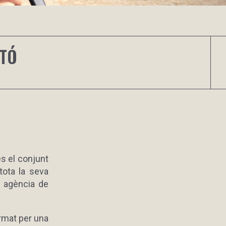
NTÓ
s el conjunt
tota la seva
a agència de
rmat per una