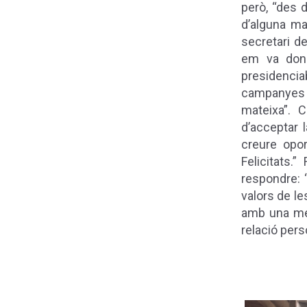
però, “des d
d’alguna ma
secretari de
em va dona
presidenciab
campanyes pe
mateixa”.
C
d’acceptar 
creure opor
Felicitats.
respondre: 
valors de l
amb una men
relació pers