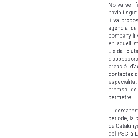
No va ser f
havia tingut
li va propo
agència de
company li v
en aquell m
Lleida ciu
d’assessor
creació d’
contactes q
especialita
premsa de 
permetre.
Li demanem 
període, la
de Catalunya
del PSC a Ll