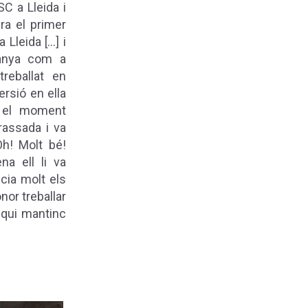
SC a Lleida i
ra el primer
leida [...] i
panya com a
reballat en
ersió en ella
n el moment
rassada i va
Oh! Molt bé!
na ell li va
cia molt els
nor treballar
 qui mantinc