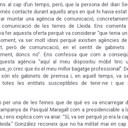
ins al cap d’un temps, però, que la persona del diari S
 més contacte durant aquells anys en què hi havia estat 
sar muntar una agència de comunicació, concretament
 comunicació de les terres de Lleida. Ens comenta
a fer aquesta oferta perquè va considerar “que tenia un c
oment, va ser molt idoni perquè existien agències de p
tat, però de comunicació, en el sentit de gabinets
ament, doncs no”. Ens confessa que com a conseqü
aquesta agència “aquí al meu dispositiu mòbil tinc
ue, jo crec que és el meu millor bagatge professional”.
D
t són els gabinets de premsa i, en aquell temps, va s
totes les entitats susceptibles de tenir-ne i que 
per una de les feines que de què es va encarregar d
 campanya de Pasqual Maragall com a presidenciable a la
, i ens explica com va anar: “Sí, va ser perquè jo era la 
eida.” González reconeix que no ha militat mai en cap pa