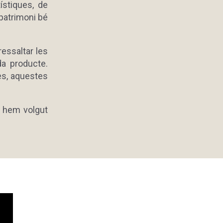
ístiques, de
l patrimoni bé
essaltar les
da producte.
es, aquestes
, hem volgut