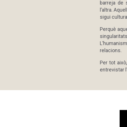
barreja de s
l’altra. Aque
sigui cultura
Perquè aque
singularita
L’humanisme
relacions.
Per tot això
entrevistar