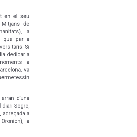
lt en el seu
 Mitjans de
anitats),
la
e que per a
ersitaris. Si
lia dedicar a
 moments la
arcelona, va
 permetessin
 arran d’una
 diari Segre,
, adreçada a
Oronich), la