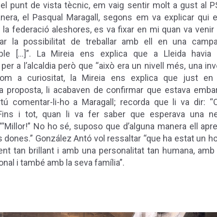
el punt de vista tècnic, em vaig sentir molt a gust al P
nera, el Pasqual Maragall, segons em va explicar qui e
 la federació aleshores, es va fixar en mi quan va venir a L
r la possibilitat de treballar amb ell en una cam
le [...]”.
La Mireia ens explica que a Lleida havia t
r a l’alcaldia però que “això era un nivell més, una inv
om a curiositat, la Mireia ens explica que just e
la proposta, li acabaven de confirmar que estava emba
tú comentar-li-ho a Maragall; recorda que li va dir: “
” Fins i tot, quan li va fer saber que esperava una ne
““Millor!” No ho sé, suposo que d’alguna manera ell apre
es dones.”
González Antó vol ressaltar “que ha estat un ho
t tan brillant i amb una personalitat tan humana, amb
onal i també amb la seva família”.