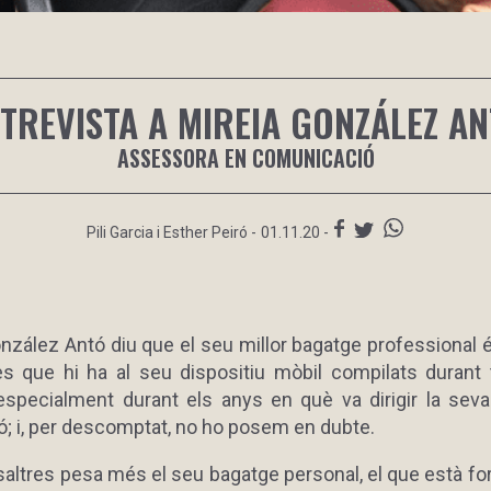
TREVISTA A MIREIA GONZÁLEZ A
ASSESSORA EN COMUNICACIÓ
Pili Garcia i Esther Peiró
-
01.11.20 -
nzález Antó diu que el seu millor bagatge professional é
s que hi ha al seu dispositiu mòbil compilats durant 
, especialment durant els anys en què va dirigir la sev
; i, per descomptat, no ho posem en dubte.
saltres pesa més el seu bagatge personal, el que està fo