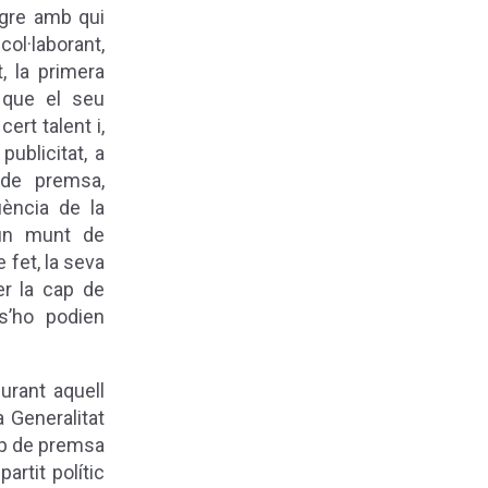
egre amb qui
col·laborant,
, la primera
 que el seu
ert talent i,
ublicitat, a
 de premsa,
ència de la
 un munt de
e fet, la seva
er la cap de
s’ho podien
urant aquell
 Generalitat
cap de premsa
rtit polític