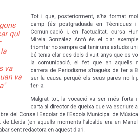
Tot i que, posteriorment, s’ha format mo
camp (és postgraduada en Tècniques i
egons
Comunicació i, en l’actualitat, cursa Hum
ar qui
Mireia González Antó és el clar exempl
r
triomfar no sempre cal tenir uns estudis univ
 la
bé tenia clar des dels divuit anys que es vo
la comunicació, el fet que en aquells
s va
carrera de Periodisme s’hagués de fer a B
quan va
ser la causa perquè els seus pares no li
a"
fer-la.
Malgrat tot, la vocació va ser més forta i
carta al director de queixa que va escriure al
e del Consell Escolar de l’Escola Municipal de Música
t de Lleida (en aquells moments l’alcalde era en Manel 
abar sent redactora en aquest diari.