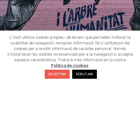
L'Oest utilitza cookies pròpies i de tercers que permeten millorar la
usabilitat de navegació i recopilar informació. No s'utilitzessin les
cookies per a recollir informació de caràcter personal. Només
s'instal·laran les cookies no essencials per a la navegació si accepta
aquesta característica. Trobarà més informació en la nostra
Política de cookies
.
ACCEPTAR
REBUTJAR
De fet, segons els seus impulsors "l'objectiu,
difondre la cultura artística al món rural, per a
generar recursos que permetran evitar el
deteriorament dels carrers". De fet, el Gargar
Festival de Murals i d'Art Rural "va néixer de la