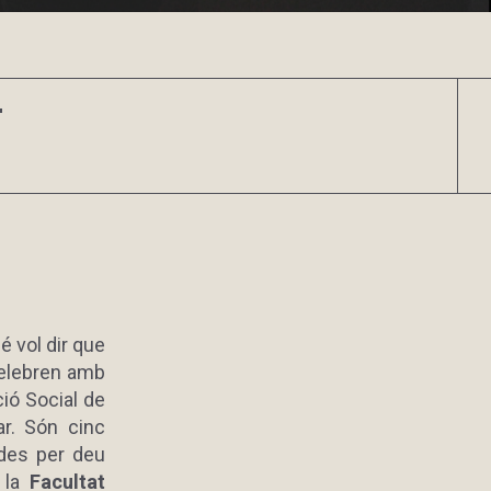
T
é vol dir que
celebren amb
ció Social de
ar. Són cinc
ades per deu
 la
Facultat