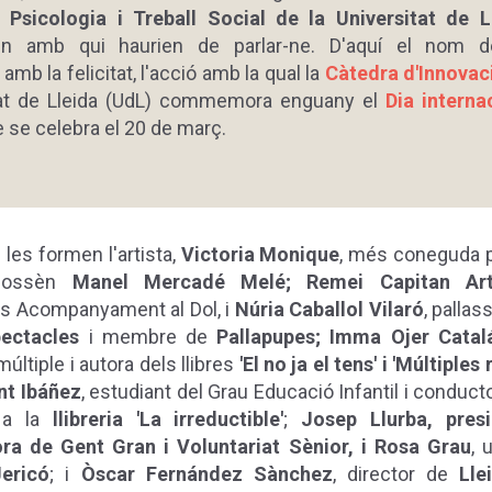
, Psicologia i Treball Social de la Universitat de L
en amb qui haurien de parlar-ne. D'aquí el nom 
amb la felicitat, l'acció amb la qual la
Càtedra d'Innovac
itat de Lleida (UdL) commemora enguany el
Dia interna
 se celebra el 20 de març.
 les formen l'artista,
Victoria Monique
, més coneguda p
mossèn
Manel Mercadé Melé; Remei Capitan Art
s Acompanyament al Dol, i
Núria Caballol Vilaró
, palla
ectacles
i membre de
Pallapupes; Imma Ojer Catal
múltiple i autora dels llibres
'El no ja el tens' i 'Múltiples
nt Ibáñez
, estudiant del Grau Educació Infantil i conduct
 a la
llibreria 'La irreductible'
;
Josep Llurba, pres
ra de Gent Gran i Voluntariat Sènior, i Rosa Grau
, 
ericó
; i
Òscar Fernández Sànchez
, director de
Lle