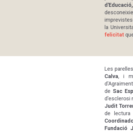
d'Educació
desconeixi
imprevistes 
la Univers
felicitat
que
Les parelles
Calva
, i 
d'Agraïment
de
Sac Esp
d'esclerosi 
Judit Torre
de lectura
Coordinado
Fundació J