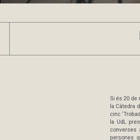
Si és 20 de
la Càtedra 
cinc 'Trobad
la UdL pres
converses
persones q