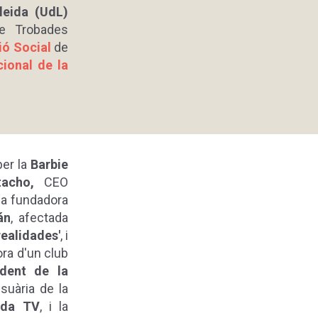
leida (UdL)
de Trobades
ió Social
de
cional de la
er la
Barbie
acho,
CEO
ssa fundadora
án
, afectada
 realidades'
, i
ora d'un club
ident de la
usuària de la
ida TV
, i la