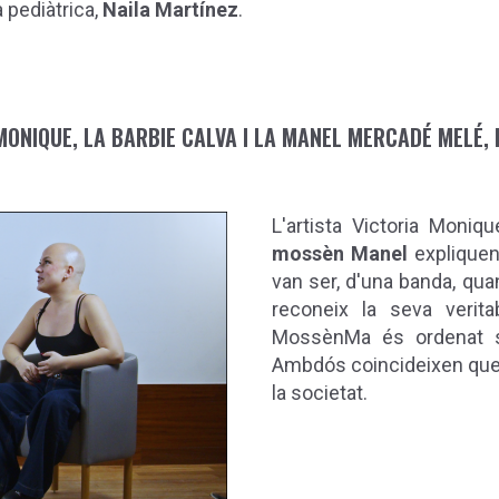
a pediàtrica,
Naila Martínez
.
MONIQUE, LA BARBIE CALVA I LA MANEL MERCADÉ MELÉ
L'artista Victoria Moni
mossèn Manel
expliquen
van ser, d'una banda, quan
reconeix la seva veritab
MossènMa és ordenat sa
Ambdós coincideixen que l
la societat.