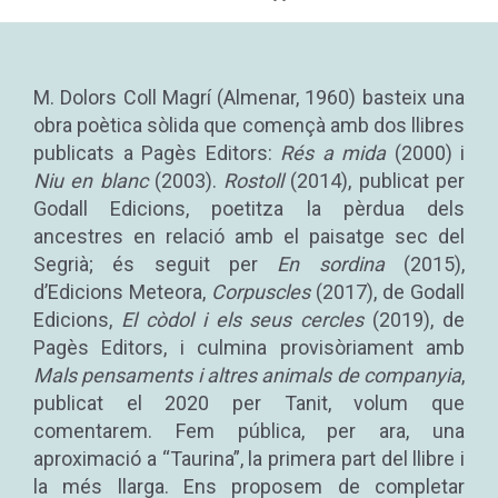
M. Dolors Coll Magrí (Almenar, 1960) basteix una
obra poètica sòlida que començà amb dos llibres
publicats a Pagès Editors:
Rés a mida
(2000) i
Niu en blanc
(2003).
Rostoll
(2014), publicat per
Godall Edicions, poetitza la pèrdua dels
ancestres en relació amb el paisatge sec del
Segrià; és seguit per
En sordina
(2015),
d’Edicions Meteora,
Corpuscles
(2017), de Godall
Edicions,
El còdol i els seus cercles
(2019), de
Pagès Editors, i culmina provisòriament amb
Mals pensaments i altres animals de companyia
,
publicat el 2020 per Tanit, volum que
comentarem. Fem pública, per ara, una
aproximació a “Taurina”, la primera part del llibre i
la més llarga. Ens proposem de completar